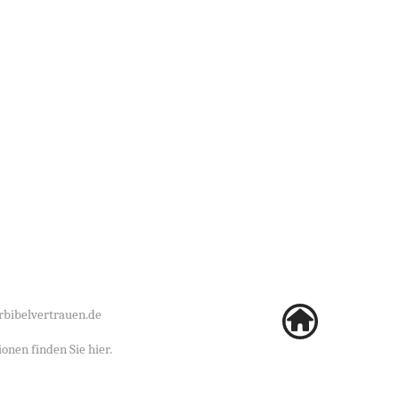
bibelvertrauen.de
ionen finden Sie
hier
.