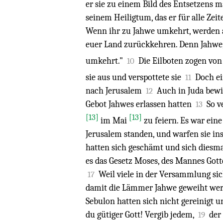
er sie zu einem Bild des Entsetzens m
seinem Heiligtum, das er für alle Zei
Wenn ihr zu Jahwe umkehrt, werden a
euer Land zurückkehren. Denn Jahwe, 
umkehrt."
Die Eilboten zogen von
10
sie aus und verspottete sie
Doch e
11
nach Jerusalem
Auch in Juda bewi
12
Gebot Jahwes erlassen hatten
So v
13
[13]
[13]
im Mai
zu feiern. Es war ei
Jerusalem standen, und warfen sie in
hatten sich geschämt und sich diesma
es das Gesetz Moses, des Mannes Gottes
Weil viele in der Versammlung sich
17
damit die Lämmer Jahwe geweiht we
Sebulon hatten sich nicht gereinigt u
du gütiger Gott! Vergib jedem,
der
19