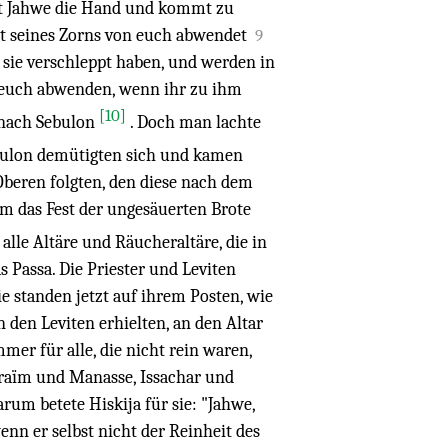
cht Jahwe die Hand und kommt zu
Glut seines Zorns von euch abwendet
9
sie verschleppt haben, und werden in
n euch abwenden, wenn ihr zu ihm
[10]
 nach Sebulon
. Doch man lachte
ulon demütigten sich und kamen
Oberen folgten, den diese nach dem
m das Fest der ungesäuerten Brote
 alle Altäre und Räucheraltäre, die in
 Passa. Die Priester und Leviten
ie standen jetzt auf ihrem Posten, wie
n den Leviten erhielten, an den Altar
mer für alle, die nicht rein waren,
Efraïm und Manasse, Issachar und
rum betete Hiskija für sie: "Jahwe,
enn er selbst nicht der Reinheit des