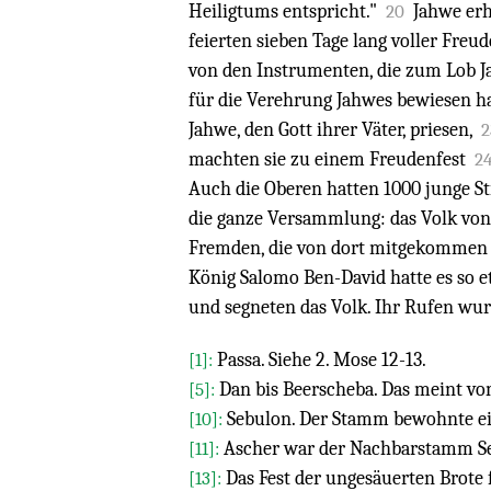
Heiligtums entspricht."
Jahwe erh
20
feierten sieben Tage lang voller Freud
von den Instrumenten, die zum Lob 
für die Verehrung Jahwes bewiesen ha
Jahwe, den Gott ihrer Väter, priesen,
2
machten sie zu einem Freudenfest
2
Auch die Oberen hatten 1000 junge Sti
die ganze Versammlung: das Volk von 
Fremden, die von dort mitgekommen
König Salomo Ben-David hatte es so 
und segneten das Volk. Ihr Rufen wur
Passa. Siehe 2. Mose 12-13.
[1]:
Dan bis Beerscheba. Das meint vom
[5]:
Sebulon. Der Stamm bewohnte ein
[10]:
Ascher war der Nachbarstamm Se
[11]:
Das Fest der ungesäuerten Brote 
[13]: