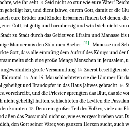
achte, wie ihr seht
Seid nicht so stur wie eure Väter! Rei
8
ten geheiligt hat, und dient Jahwe, eurem Gott, damit er die 
uch eure Brüder und Kinder Erbarmen finden bei denen, die 
euer Gott, ist gütig und barmherzig und wird sich nicht vo
 Stadt zu Stadt durch das Gebiet von Efraïm und Manasse bis
[11]
inige Männer aus den Stämmen Ascher
, Manasse und Seb
rkte Gott, dass alle einmütig dem Aufruf des Königs und der 
ersammelte sich eine große Menge Menschen in Jerusalem, u
ne ungewöhnlich große Versammlung
Zuerst beseitigten sie
14
s Kidrontal
Am 14. Mai schlachteten sie die Lämmer für das
15
l geheiligt und Brandopfer in das Haus Jahwes gebracht
S
16
, vorschreibt, und die Priester sprengten das Blut, das sie vo
 nicht geheiligt hatten, schlachteten die Leviten die Passaläm
rden konnten
Denn ein großer Teil des Volkes, viele aus 
18
nd aßen das Passamahl nicht so, wie es vorgeschrieben war. Da
 dich, den Gott seiner Väter, von ganzem Herzen sucht, auch w