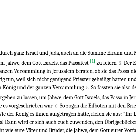
 durch ganz Israel und Juda, auch an die Stämme Efraïm und 
[1]
 Jahwe, dem Gott Israels, das Passafest
zu feiern
Der K
2
zen Versammlung in Jerusalem beraten, ob sie das Passa nich
tig tun, weil sich nicht genügend Priester geheiligt hatten u
em König und der ganzen Versammlung
So fassten sie also 
5
gehen zu lassen, um Jahwe, dem Gott Israels, das Passa in Jer
wie es vorgeschrieben war
So zogen die Eilboten mit den Bri
6
e der König es ihnen aufgetragen hatte, riefen sie aus: "Ihr 
s! Dann wird er sich auch euch zuwenden, den Übriggeblieben
cht wie eure Väter und Brüder, die Jahwe, dem Gott eurer Vorf