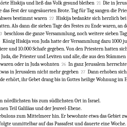
örte Hiskija und ließ das Volk gesund bleiben
Die in Jeru
21
e das Fest der ungesäuerten Brote. Tag für Tag sangen die Prie
Jahwes bestimmt waren
Hiskija bedankte sich herzlich bei
22
tten. Als dann die sieben Tage des Festes zu Ende waren, an
beschloss die ganze Versammlung, noch weitere sieben Tag
3
König Hiskija von Juda hatte der Versammlung dazu 1000 ju
4
ere und 10.000 Schafe gegeben. Von den Priestern hatten sich
Juda, die Priester und Leviten und alle, die aus den Stämme
 waren oder in Juda wohnten
In ganz Jerusalem herrschte 
26
etwas in Jerusalem nicht mehr gegeben
Dann erhoben sich 
27
de erhört, ihr Gebet drang bis in Gottes heilige Wohnung im
 nördlichsten bis zum südlichsten Ort in Israel.
en Teil Galiläas und der Jesreel-Ebene.
bulons zum Mittelmeer hin. Er bewohnte etwa das Gebiet z
folgte unmittelbar auf das Passafest und dauerte eine Woche.