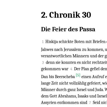
2. Chronik 30
Die Feier des Passa
Hiskija schickte Boten mit Briefen
1
Jahwes nach Jerusalem zu kommen, um
verantwortlichen Männern und der gan
denn sie konnten es nicht rechtzei
3
gekommen war
Der Plan gefiel d
4
[5]
Dan bis Beerscheba
einen Aufruf er
lange Zeit nicht vollzählig gefeiert, 
Männer durch ganz Israel und Juda. Wi
dem Gott Abrahams, Isaaks und Israel
Assyrien entkommen sind
Seid ni
7