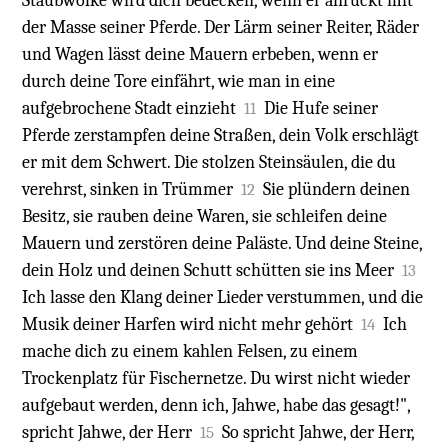
Staubwolke wird dich bedecken, wenn er anrückt mit
der Masse seiner Pferde. Der Lärm seiner Reiter, Räder
und Wagen lässt deine Mauern erbeben, wenn er
durch deine Tore einfährt, wie man in eine
aufgebrochene Stadt einzieht
Die Hufe seiner
11
Pferde zerstampfen deine Straßen, dein Volk erschlägt
er mit dem Schwert. Die stolzen Steinsäulen, die du
verehrst, sinken in Trümmer
Sie plündern deinen
12
Besitz, sie rauben deine Waren, sie schleifen deine
Mauern und zerstören deine Paläste. Und deine Steine,
dein Holz und deinen Schutt schütten sie ins Meer
13
Ich lasse den Klang deiner Lieder verstummen, und die
Musik deiner Harfen wird nicht mehr gehört
Ich
14
mache dich zu einem kahlen Felsen, zu einem
Trockenplatz für Fischernetze. Du wirst nicht wieder
aufgebaut werden, denn ich, Jahwe, habe das gesagt!",
spricht Jahwe, der Herr
So spricht Jahwe, der Herr,
15