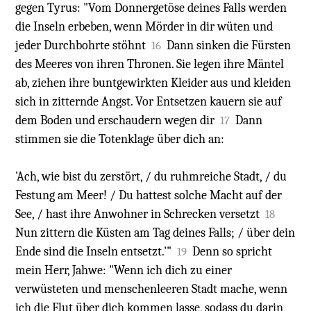
gegen Tyrus: "Vom Donnergetöse deines Falls werden
die Inseln erbeben, wenn Mörder in dir wüten und
jeder Durchbohrte stöhnt
Dann sinken die Fürsten
16
des Meeres von ihren Thronen. Sie legen ihre Mäntel
ab, ziehen ihre buntgewirkten Kleider aus und kleiden
sich in zitternde Angst. Vor Entsetzen kauern sie auf
dem Boden und erschaudern wegen dir
Dann
17
stimmen sie die Totenklage über dich an:
'Ach, wie bist du zerstört, / du ruhmreiche Stadt, / du
Festung am Meer! / Du hattest solche Macht auf der
See, / hast ihre Anwohner in Schrecken versetzt
18
Nun zittern die Küsten am Tag deines Falls; / über dein
Ende sind die Inseln entsetzt.'"
Denn so spricht
19
mein Herr, Jahwe: "Wenn ich dich zu einer
verwüsteten und menschenleeren Stadt mache, wenn
ich die Flut über dich kommen lasse, sodass du darin