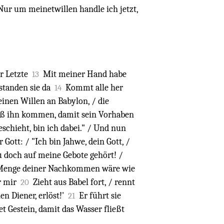
Nur um meinetwillen handle ich jetzt,
er Letzte
Mit meiner Hand habe
13
standen sie da
Kommt alle her
14
seinen Willen an Babylon, / die
 ließ ihn kommen, damit sein Vorhaben
eschieht, bin ich dabei." / Und nun
r Gott: / "Ich bin Jahwe, dein Gott, /
u doch auf meine Gebote gehört! /
Menge deiner Nachkommen wäre wie
r mir
Zieht aus Babel fort, / rennt
20
en Diener, erlöst!'
Er führt sie
21
et Gestein, damit das Wasser fließt