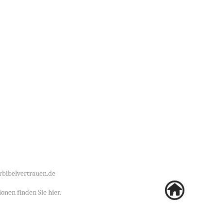
bibelvertrauen.de
ionen finden Sie
hier
.