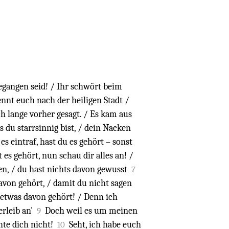
egangen seid! / Ihr schwört beim
ennt euch nach der heiligen Stadt /
ch lange vorher gesagt. / Es kam aus
s du starrsinnig bist, / dein Nacken
es eintraf, hast du es gehört – sonst
 es gehört, nun schau dir alles an! /
gen, / du hast nichts davon gewusst
7
davon gehört, / damit du nicht sagen
 etwas davon gehört! / Denn ich
erleib an'
Doch weil es um meinen
9
te dich nicht!
Seht, ich habe euch
10