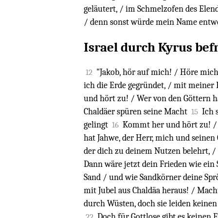
geläutert, / im Schmelzofen des Elend
/ denn sonst würde mein Name entwei
Israel durch Kyrus befr
"Jakob, hör auf mich! / Höre mich, 
12
ich die Erde gegründet, / mit meiner
und hört zu! / Wer von den Göttern hat
Chaldäer spüren seine Macht
Ich 
15
gelingt
Kommt her und hört zu! / V
16
hat Jahwe, der Herr, mich und seinen
der dich zu deinem Nutzen belehrt, / 
Dann wäre jetzt dein Frieden wie ein
Sand / und wie Sandkörner deine Sprö
mit Jubel aus Chaldäa heraus! / Macht 
durch Wüsten, doch sie leiden keinen D
Doch für Gottlose gibt es keinen F
22