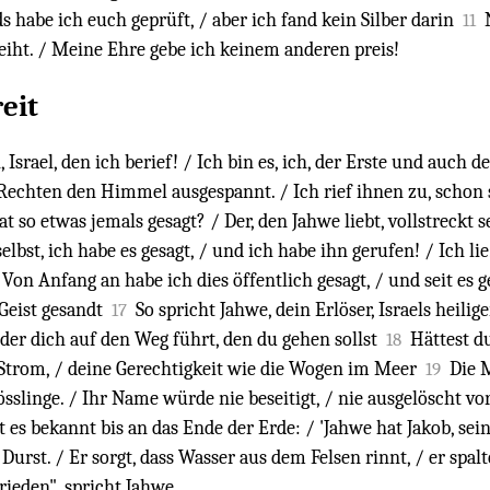
s habe ich euch geprüft, / aber ich fand kein Silber darin
11
ht. / Meine Ehre gebe ich keinem anderen preis!
eit
Israel, den ich berief! / Ich bin es, ich, der Erste und auch d
 Rechten den Himmel ausgespannt. / Ich rief ihnen zu, schon 
 so etwas jemals gesagt? / Der, den Jahwe liebt, vollstreckt 
selbst, ich habe es gesagt, / und ich habe ihn gerufen! / Ich
on Anfang an habe ich dies öffentlich gesagt, / und seit es g
 Geist gesandt
So spricht Jahwe, dein Erlöser, Israels heilige
17
der dich auf den Weg führt, den du gehen sollst
Hättest d
18
 Strom, / deine Gerechtigkeit wie die Wogen im Meer
Die 
19
sslinge. / Ihr Name würde nie beseitigt, / nie ausgelöscht vo
es bekannt bis an das Ende der Erde: / 'Jahwe hat Jakob, sein
urst. / Er sorgt, dass Wasser aus dem Felsen rinnt, / er spalt
rieden", spricht Jahwe.