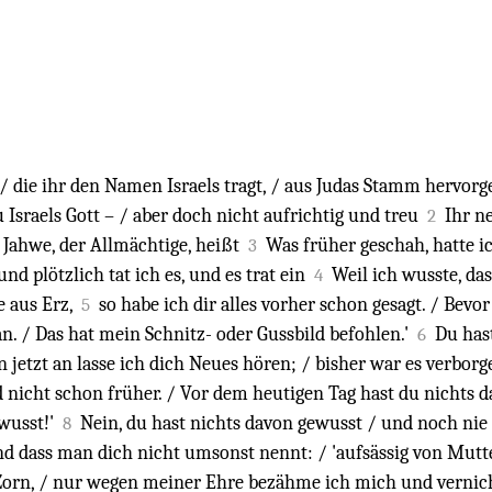
 die ihr den Namen Israels tragt, / aus Judas Stamm hervorg
sraels Gott – / aber doch nicht aufrichtig und treu
Ihr n
2
r Jahwe, der Allmächtige, heißt
Was früher geschah, hatte i
3
d plötzlich tat ich es, und es trat ein
Weil ich wusste, das
4
e aus Erz,
so habe ich dir alles vorher schon gesagt. / Bevor 
5
an. / Das hat mein Schnitz- oder Gussbild befohlen.'
Du hast
6
n jetzt an lasse ich dich Neues hören; / bisher war es verbor
nd nicht schon früher. / Vor dem heutigen Tag hast du nichts 
ewusst!'
Nein, du hast nichts davon gewusst / und noch nie
8
 und dass man dich nicht umsonst nennt: / 'aufsässig von Mutt
orn, / nur wegen meiner Ehre bezähme ich mich und vernich