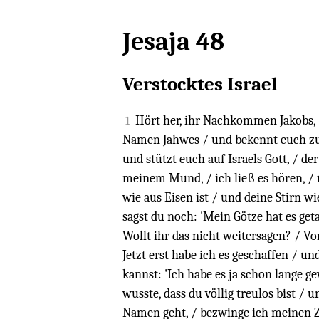
Jesaja 48
Verstocktes Israel
Hört her, ihr Nachkommen Jakobs, /
1
Namen Jahwes / und bekennt euch zu I
und stützt euch auf Israels Gott, / de
meinem Mund, / ich ließ es hören, / un
wie aus Eisen ist / und deine Stirn wi
sagst du noch: 'Mein Götze hat es get
Wollt ihr das nicht weitersagen? / Vo
Jetzt erst habe ich es geschaffen / u
kannst: 'Ich habe es ja schon lange g
wusste, dass du völlig treulos bist /
Namen geht, / bezwinge ich meinen Z