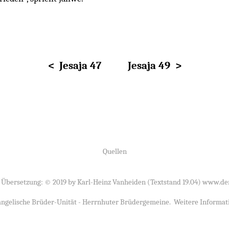
< Jesaja 47
Jesaja 49 >
Quellen
 Übersetzung: © 2019 by Karl-Heinz Vanheiden (Textstand 19.04)
www.der
ngelische Brüder-Unität - Herrnhuter Brüdergemeine
. Weitere Informat