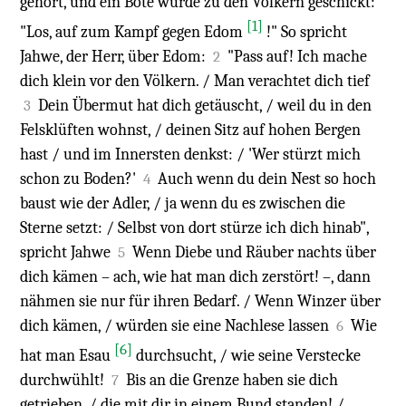
gehört, und ein Bote wurde zu den Völkern geschickt:
[1]
"Los, auf zum Kampf gegen Edom
!" So spricht
Jahwe, der Herr, über Edom:
"Pass auf! Ich mache
2
dich klein vor den Völkern. / Man verachtet dich tief
Dein Übermut hat dich getäuscht, / weil du in den
3
Felsklüften wohnst, / deinen Sitz auf hohen Bergen
hast / und im Innersten denkst: / 'Wer stürzt mich
schon zu Boden?'
Auch wenn du dein Nest so hoch
4
baust wie der Adler, / ja wenn du es zwischen die
Sterne setzt: / Selbst von dort stürze ich dich hinab",
spricht Jahwe
Wenn Diebe und Räuber nachts über
5
dich kämen – ach, wie hat man dich zerstört! –, dann
nähmen sie nur für ihren Bedarf. / Wenn Winzer über
dich kämen, / würden sie eine Nachlese lassen
Wie
6
[6]
hat man Esau
durchsucht, / wie seine Verstecke
durchwühlt!
Bis an die Grenze haben sie dich
7
getrieben, / die mit dir in einem Bund standen! /