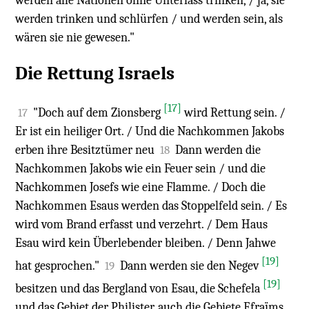
werden alle Nationen ohne Unterlass trinken, / ja, sie
werden trinken und schlürfen / und werden sein, als
wären sie nie gewesen."
Die Rettung Israels
[17]
"Doch auf dem Zionsberg
wird Rettung sein. /
17
Er ist ein heiliger Ort. / Und die Nachkommen Jakobs
erben ihre Besitztümer neu
Dann werden die
18
Nachkommen Jakobs wie ein Feuer sein / und die
Nachkommen Josefs wie eine Flamme. / Doch die
Nachkommen Esaus werden das Stoppelfeld sein. / Es
wird vom Brand erfasst und verzehrt. / Dem Haus
Esau wird kein Überlebender bleiben. / Denn Jahwe
[19]
hat gesprochen."
Dann werden sie den Negev
19
[19]
besitzen und das Bergland von Esau, die Schefela
und das Gebiet der Philister, auch die Gebiete Efraïms