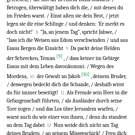
Betrogen, überwältigt haben dich die, / mit denen du
im Frieden warst. / Einst aßen sie dein Brot, / jetzt
legen sie dir eine Schlinge / und denken: 'Er merkt es
doch nicht!'
"Ja, an jenem Tag", spricht Jahwe, /
8
"lass ich die Weisen aus Edom verschwinden / und aus
Esaus Bergen die Einsicht
Da packt deine Helden
9
[9]
der Schrecken, Teman
, / dass keiner im Gebirge
Esaus mit dem Leben davonkommt. / Wegen des
[10]
Mordens,
der Gewalt an Jakob
, deinem Bruder,
10
/ deswegen bedeckt dich die Schande, / deshalb wirst
du für immer beseitigt!
Als Fremde sein Heer in die
11
Gefangenschaft führten, / als Ausländer durch seine
Tore zogen / und das Los über Jerusalem warfen, /
warst auch du wie einer von ihnen, / denn du standest
an dem Tag dabei
Nun weide dich nicht am Tag
12
deines Bruders, / an seinem Missgeschick! / Freu dich