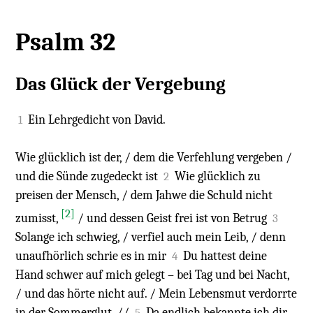
Psalm 32
Das Glück der Vergebung
Ein Lehrgedicht von David.
1
Wie glücklich ist der, / dem die Verfehlung vergeben /
und die Sünde zugedeckt ist
Wie glücklich zu
2
preisen der Mensch, / dem Jahwe die Schuld nicht
[2]
zumisst,
/ und dessen Geist frei ist von Betrug
3
Solange ich schwieg, / verfiel auch mein Leib, / denn
unaufhörlich schrie es in mir
Du hattest deine
4
Hand schwer auf mich gelegt – bei Tag und bei Nacht,
/ und das hörte nicht auf. / Mein Lebensmut verdorrte
in der Sommerglut. //
Da endlich bekannte ich dir
5